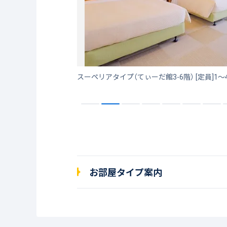
八重山を代表する底地ビーチに面しており、珊瑚礁の入り江を一望するオーシャンビュー！ 目の前に広がる天然ビーチは遠浅で波も静かです。
スーペリアタイプ（てぃーだ館3-6階） [定員]1～
お部屋タイプ案内