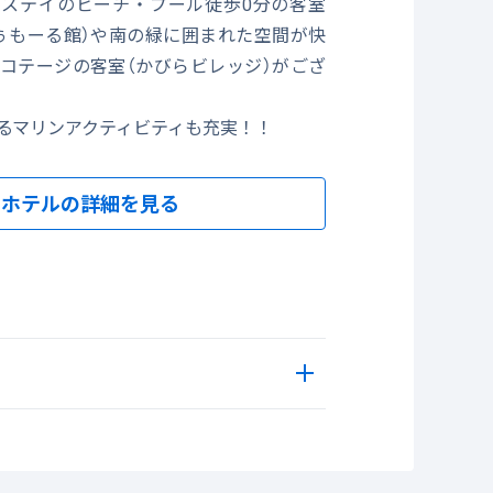
ステイのビーチ・プール徒歩0分の客室
ぅもーる館）や南の緑に囲まれた空間が快
コテージの客室（かびらビレッジ）がござ
るマリンアクティビティも充実！！
ーる館） [定員]1～4名：[広さ]36㎡ バス･トイレ別
ホテルの詳細を見る