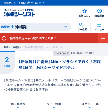
沖縄発、おすすめ国内旅行・国内ツアー
お気に入り
閲覧履歴
沖縄発
出発地
ツアー検索
メニュー
機内持ち込み手荷物に関するお願い
TOP
沖縄発
【ANA便利用】石垣シーサイドホテル
ISG-30-AISS-02-A001
コースコード
【新運賃】【沖縄発】ANA・ソラシドで行く！石垣
島2日間 石垣シーサイドホテル
【禁煙ルーム・朝食付】◆エメラルドブルーの底地ビーチに建つリゾー
トホテル◆宿泊者限定大浴場無料◆駐車場無料◆石垣空港から車で約
40分◆非日常な休日におすすめ
ホテル情報
ツアー特徴
スケジュール