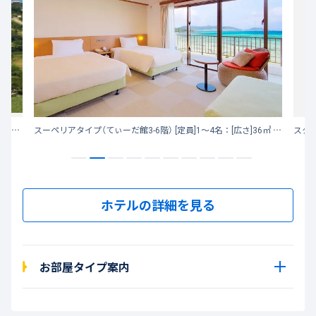
八重山を代表する底地ビーチに面しており、珊瑚礁の入り江を一望するオーシャンビュー！ 目の前に広がる天然ビーチは遠浅で波も静かです。
スーペリアタイプ（てぃーだ館3-6階） [定員]1～4名：[広さ]36㎡ バス･トイレ別
ホテルの詳細を見る
お部屋タイプ案内