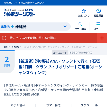
沖縄発、おすすめ国内旅行・国内ツアー
お気に入り
閲覧履歴
沖縄発
出発地
ツアー検索
メニュー
機内持ち込み手荷物に関するお願い
TOP
沖縄発
【新運賃】【ANA便利用】グランヴィリオリゾート石垣島《オーシャンズウィング》
ISG-30-AIGV-02-AK01
コースコード
【新運賃】【沖縄発】ANA・ソラシドで行く！石垣
島2日間 グランヴィリオリゾート石垣島(オーシ
ャンズウィング)
【禁煙ルーム・朝食付】◆オーシャンズウィング・ティンガーラ棟の客室
をご用意♪◆露天風呂・岩盤浴・サウナ完備の大浴場利用無料！◆無料
送迎バスあり（事前予約制）
ホテル情報
ツアー特徴
スケジュール