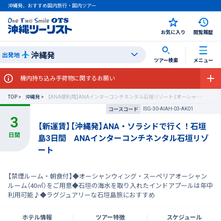
沖縄発、おすすめ国内旅行・国内ツアー
お気に入り
閲覧履歴
沖縄発
出発地
ツアー検索
メニュー
機内持ち込み手荷物に関するお願い
TOP
沖縄発
【ANA便利用】ANAインターコンチネンタル石垣リゾート《オーシャンウィング》
ISG-30-AIAH-03-AK01
コースコード
【新運賃】【沖縄発】ANA・ソラシドで行く！石垣
島3日間 ANAインターコンチネンタル石垣リゾ
ート
【禁煙ルーム・朝食付】◆オーシャンウィング・スーペリアオーシャン
ルーム（40㎡）をご用意◆石垣の海水を取り入れたインドアプールは年中
利用可能♪◆ラグジュアリーな石垣島旅におすすめ
ホテル情報
ツアー特徴
スケジュール