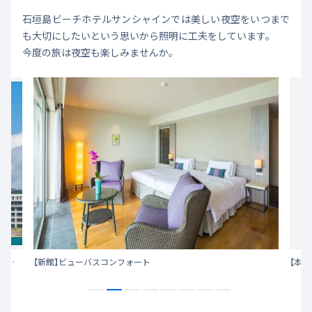
石垣島ビーチホテルサンシャインでは美しい夜空をいつまで
も大切にしたいという思いから照明に工夫をしています。
今度の旅は夜空も楽しみませんか。
市街地から車で約10分の距離に、閑静な海沿いのリゾート 美しい星空のためにビーチホテルサンシャインが取り組むこと。
【新館】ビューバスコンフォート
【本