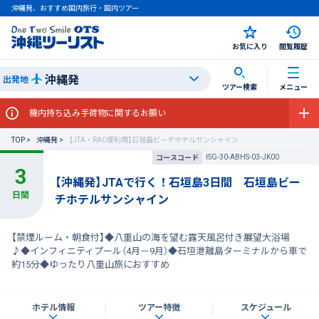
沖縄発、おすすめ国内旅行・国内ツアー
お気に入り
閲覧履歴
沖縄発
出発地
ツアー検索
メニュー
機内持ち込み手荷物に関するお願い
TOP
沖縄発
【JTA・RAC便利用】石垣島ビーチホテルサンシャイン
ISG-30-ABHS-03-JK00
コースコード
【沖縄発】JTAで行く！石垣島3日間 石垣島ビー
チホテルサンシャイン
【禁煙ルーム・朝食付】◆八重山の海を望む露天風呂付き展望大浴場
♪◆インフィニティプール（4月－9月）◆石垣港離島ターミナルから車で
約15分◆ゆったり八重山旅におすすめ
ホテル情報
ツアー特徴
スケジュール