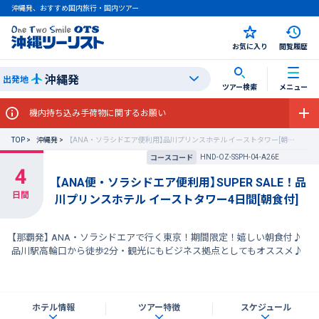
沖縄発、おすすめ国内旅行・国内ツアー
お気に入り
閲覧履歴
沖縄発
出発地
ツアー検索
メニュー
機内持ち込み手荷物に関するお願い
TOP
沖縄発
【ANA・ソラシドエア便利用】品川プリンスホテル イーストタワー[朝食付] SUPER SALE
HND-OZ-SSPH-04-A26E
コースコード
【ANA便・ソラシドエア便利用】SUPER SALE！品
川プリンスホテル イーストタワー4日間[朝食付]
【那覇発】 ANA・ソラシドエアで行く東京！期間限定！嬉しい朝食付♪
品川駅高輪口から徒歩2分・観光にもビジネス拠点としてもオススメ♪
ホテル情報
ツアー特徴
スケジュール