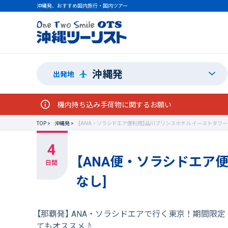
沖縄発、おすすめ国内旅行・国内ツアー
沖縄発
出発地
機内持ち込み手荷物に関するお願い
TOP
沖縄発
【ANA・ソラシドエア便利用】品川プリンスホテル イーストタワー[食事な
【ANA便・ソラシドエア便
なし]
【那覇発】 ANA・ソラシドエアで行く東京！期間
てもオススメ♪