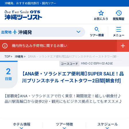
沖縄発、おすすめ国内旅行・国内ツアー
お気に入り
閲覧履歴
沖縄発
出発地
ツアー検索
メニュー
機内持ち込み手荷物に関するお願い
TOP
沖縄発
【ANA・ソラシドエア便利用】品川プリンスホテル イーストタワー[朝食付] SUPER SALE
HND-OZ-SSPH-02-A26E
コースコード
【ANA便・ソラシドエア便利用】SUPER SALE！品
川プリンスホテル イーストタワー2日間[朝食付]
【那覇発】ANA・ソラシドエアで行く東京！期間限定！嬉しい朝食付♪
品川駅高輪口から徒歩2分・観光にもビジネス拠点としてもオススメ♪
ホテル情報
ツアー特徴
スケジュール