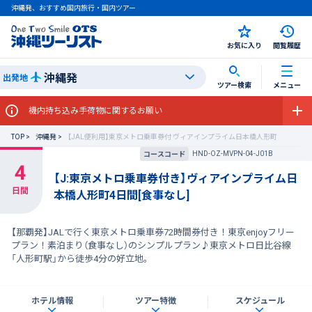
沖縄発、おすすめ国内旅行・国内ツアー
お気に入り
閲覧履歴
沖縄発
出発地
ツアー検索
メニュー
機内持ち込み手荷物に関するお願い
TOP
沖縄発
【JAL便利用】東京メトロ乗車券付 ヴィアインプライム日本橋人形町
HND-OZ-MVPN-04-J01B
コースコード
【J:東京メトロ乗車券付き】ヴィアインプライム日
本橋人形町4日間[食事なし]
【那覇発】JALで行く東京メトロ乗車券72時間券付き！東京enjoyフリー
プラン！素泊まり（食事なし）のシンプルプラン♪東京メトロ日比谷線
「人形町駅」から徒歩4分の好立地。
ホテル情報
ツアー特徴
スケジュール