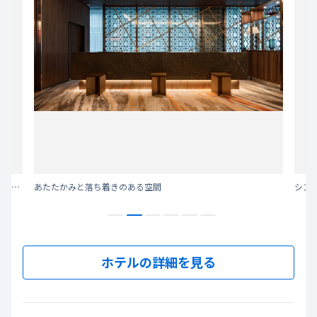
江戸開府とともに急成長を遂げた日本橋は、歴史的建造物と近代建築が融合する街。
あたたかみと落ち着きのある空間
シング
ホテルの詳細を見る