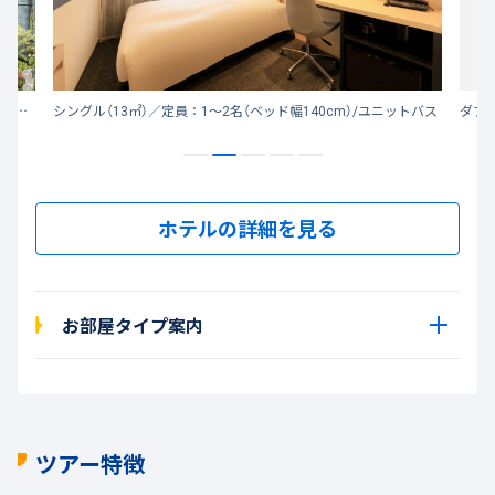
ヴィアイン飯田橋後楽園は、JR飯田橋駅から徒歩約5分。東京ドームや日本武道館、神楽坂も徒歩圏内にございます。
シングル（13㎡）／定員：1～2名（ベッド幅140cm）/ユニットバス
ダブル
ホテルの詳細を見る
お部屋タイプ案内
ツアー特徴