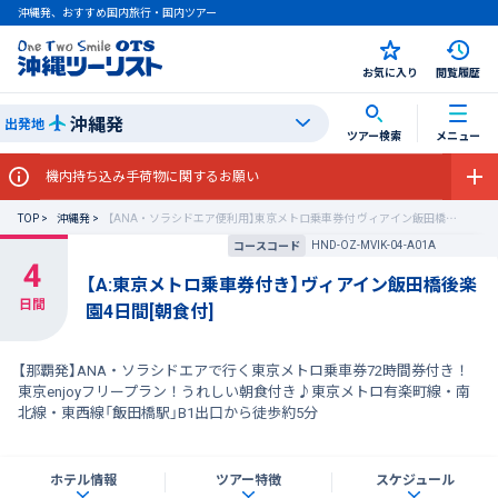
沖縄発、おすすめ国内旅行・国内ツアー
お気に入り
閲覧履歴
沖縄発
出発地
ツアー検索
メニュー
持ち込み手荷物に関するお願い
TOP
沖縄発
【ANA・ソラシドエア便利用】東京メトロ乗車券付 ヴィアイン飯田橋後楽園
HND-OZ-MVIK-04-A01A
コースコード
【A:東京メトロ乗車券付き】ヴィアイン飯田橋後楽
園4日間[朝食付]
【那覇発】ANA・ソラシドエアで行く東京メトロ乗車券72時間券付き！
東京enjoyフリープラン！うれしい朝食付き♪東京メトロ有楽町線・南
北線・東西線「飯田橋駅」B1出口から徒歩約5分
ホテル情報
ツアー特徴
スケジュール