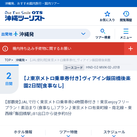
沖縄発、おすすめ国内旅行・国内ツアー
お気に入り
閲覧履歴
沖縄発
出発地
ツアー検索
メニュー
機内持ち込み手荷物に関するお願い
TOP
沖縄発
【JAL便利用】東京メトロ乗車券付_ヴィアイン飯田橋後楽園
HND-OZ-MVIK-02-J01B
コースコード
【J:東京メトロ乗車券付き】ヴィアイン飯田橋後楽
園2日間[食事なし]
【那覇発】JALで行く東京メトロ乗車券24時間券付き！東京enjoyフリー
プラン！素泊まり（食事なし）プラン♪東京メトロ有楽町線・南北線・東
西線「飯田橋駅」B1出口から徒歩約5分
ホテル情報
ツアー特徴
スケジュール