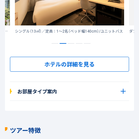
ヴィアイン飯田橋後楽園は、JR飯田橋駅から徒歩約5分。東京ドームや日本武道館、神楽坂も徒歩圏内にございます。
シングル（13㎡）／定員：1～2名（ベッド幅140cm）/ユニットバス
ダブル
ホテルの詳細を見る
お部屋タイプ案内
ツアー特徴