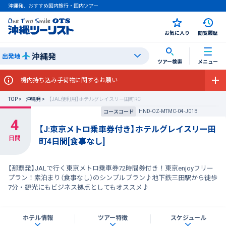
沖縄発、おすすめ国内旅行・国内ツアー
お気に入り
閲覧履歴
沖縄発
出発地
ツアー検索
メニュー
機内持ち込み手荷物に関するお願い
TOP
沖縄発
【JAL便利用】ホテルグレイスリー田町RC
HND-OZ-MTMC-04-J01B
コースコード
【J:東京メトロ乗車券付き】ホテルグレイスリー田
町4日間[食事なし]
【那覇発】JALで行く東京メトロ乗車券72時間券付き！東京enjoyフリー
プラン！素泊まり（食事なし）のシンプルプラン♪地下鉄三田駅から徒歩
7分・観光にもビジネス拠点としてもオススメ♪
ホテル情報
ツアー特徴
スケジュール