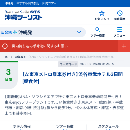
沖縄発、おすすめ国内旅行・国内ツアー
お気に入り
閲覧履歴
沖縄発
出発地
ツアー検索
メニュー
機内持ち込み手荷物に関するお願い
TOP
沖縄発
【ANA・ソラシドエア便利用】東京メトロ乗車券付 渋谷東武ホテル
HND-OZ-MSOB-03-A01A
コースコード
【A:東京メトロ乗車券付き】渋谷東武ホテル3日間
[朝食付]
【那覇発】ANA・ソラシドエアで行く東京メトロ乗車券48時間券付き！
東京enjoyフリープラン！うれしい朝食付き♪東京メトロ銀座線・半蔵
門線・副都心線「渋谷駅」駅から徒歩7分。代々木体育館・原宿・表参道
までも徒歩圏内。
ホテル情報
ツアー特徴
スケジュール