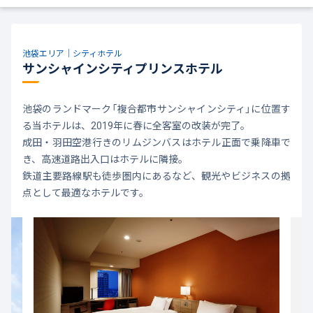
池袋エリア｜シティホテル
サンシャインシティプリンスホテル
池袋のランドマーク「複合都市サンシャインシティ」に位置す
る当ホテルは、2019年に春に全客室の改装が完了。
成田・羽田空港行きのリムジンバスはホテル正面で乗降車で
き、高速道路出入口はホテルに隣接。
鉄道主要路線駅も徒歩圏内にあるなど、観光やビジネスの拠
点として最適なホテルです。