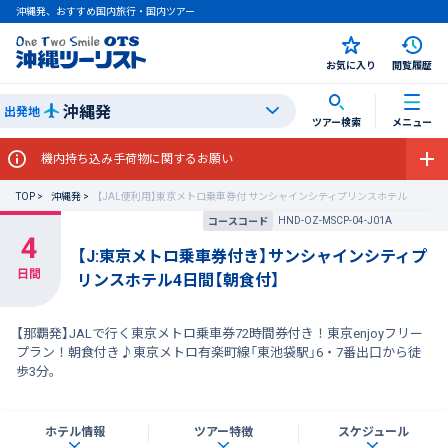
沖縄発、おすすめ国内旅行・国内ツアー
お気に入り
閲覧履歴
沖縄発
出発地
ツアー検索
メニュー
機内持ち込み手荷物に関するお願い
TOP
沖縄発
【JAL便利用】東京メトロ乗車券付 サンシャインシティプリンスホテル
HND-OZ-MSCP-04-J01A
コースコード
【J:東京メトロ乗車券付き】サンシャインシティプ
リンスホテル4日間【朝食付】
【那覇発】JALで行く東京メトロ乗車券72時間券付き！東京enjoyフリー
プラン！朝食付き♪東京メトロ有楽町線「東池袋駅」6・7番出口から徒
歩3分。
ホテル情報
ツアー特徴
スケジュール