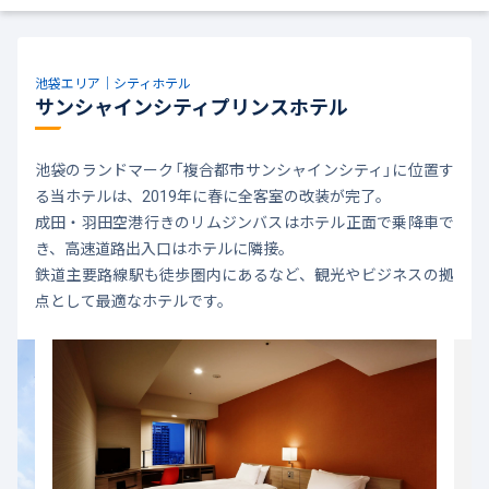
池袋エリア｜シティホテル
サンシャインシティプリンスホテル
池袋のランドマーク「複合都市サンシャインシティ」に位置す
る当ホテルは、2019年に春に全客室の改装が完了。
成田・羽田空港行きのリムジンバスはホテル正面で乗降車で
き、高速道路出入口はホテルに隣接。
鉄道主要路線駅も徒歩圏内にあるなど、観光やビジネスの拠
点として最適なホテルです。