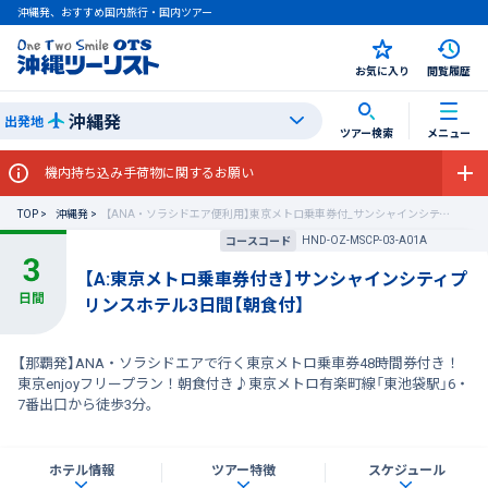
沖縄発、おすすめ国内旅行・国内ツアー
お気に入り
閲覧履歴
沖縄発
出発地
ツアー検索
メニュー
機内持ち込み手荷物に関するお願い
TOP
沖縄発
【ANA・ソラシドエア便利用】東京メトロ乗車券付_サンシャインシティプリンスホテル
HND-OZ-MSCP-03-A01A
コースコード
【A:東京メトロ乗車券付き】サンシャインシティプ
リンスホテル3日間【朝食付】
【那覇発】ANA・ソラシドエアで行く東京メトロ乗車券48時間券付き！
東京enjoyフリープラン！朝食付き♪東京メトロ有楽町線「東池袋駅」6・
7番出口から徒歩3分。
ホテル情報
ツアー特徴
スケジュール