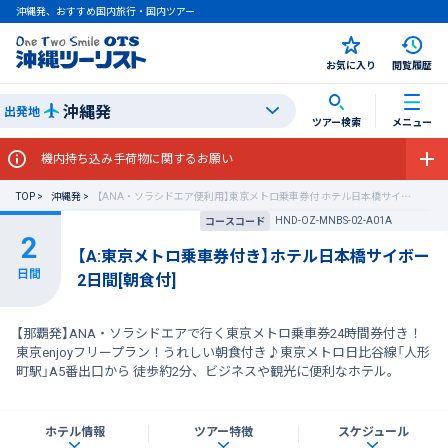
沖縄発、おすすめ国内旅行・国内ツアー
お気に入り
閲覧履歴
沖縄発
出発地
ツアー検索
メニュー
機内持ち込み手荷物に関するお願い
TOP
沖縄発
【ANA・ソラシドエア便利用】東京メトロ乗車券付 ホテル日本橋サイボー
HND-OZ-MNBS-02-A01A
コースコード
【A:東京メトロ乗車券付き】ホテル日本橋サイボー
2日間[朝食付]
【那覇発】ANA・ソラシドエアで行く東京メトロ乗車券24時間券付き！
東京enjoyフリープラン！うれしい朝食付き♪東京メトロ日比谷線「人形
町駅」A5番出口から 徒歩約2分、ビジネスや観光に便利なホテル。
ホテル情報
ツアー特徴
スケジュール