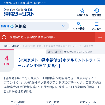
沖縄発、おすすめ国内旅行・国内ツアー
お気に入り
閲覧履歴
沖縄発
出発地
ツアー検索
メニュー
機内持ち込み手荷物に関するお願い
TOP
沖縄発
【JAL便利用】東京メトロ乗車券付 ホテルモントレラ・スールギンザ
HND-OZ-MMLG-04-J01A
コースコード
【J:東京メトロ乗車券付き】ホテルモントレラ・ス
ールギンザ4日間[朝食付]
【那覇発】JALで行く東京メトロ乗車券72時間券付き！東京enjoyフリー
プラン！うれしい朝食付き♪高級ブランド店のブティック、百貨店が並
ぶ銀座大通や「歌舞伎座」へも徒歩圏内。東京メトロ有楽町線「銀座一丁
目」駅から徒歩約1分。
ホテル情報
ツアー特徴
スケジュール