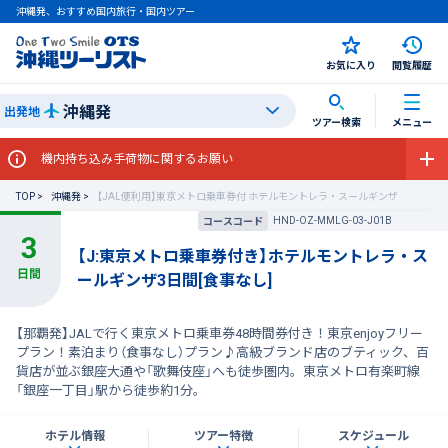
沖縄発、おすすめ国内旅行・国内ツアー
お気に入り
閲覧履歴
沖縄発
出発地
ツアー検索
メニュー
機内持ち込み手荷物に関するお願い
TOP
沖縄発
【JAL便利用】東京メトロ乗車券付 ホテルモントレラ・スールギンザ
HND-OZ-MMLG-03-J01B
コースコード
【J:東京メトロ乗車券付き】ホテルモントレラ・ス
ールギンザ3日間[食事なし]
【那覇発】JALで行く東京メトロ乗車券48時間券付き！東京enjoyフリー
プラン！素泊まり（食事なし）プラン♪高級ブランド店のブティック、百
貨店が並ぶ銀座大通や「歌舞伎座」へも徒歩圏内。東京メトロ有楽町線
「銀座一丁目」駅から徒歩約1分。
ホテル情報
ツアー特徴
スケジュール