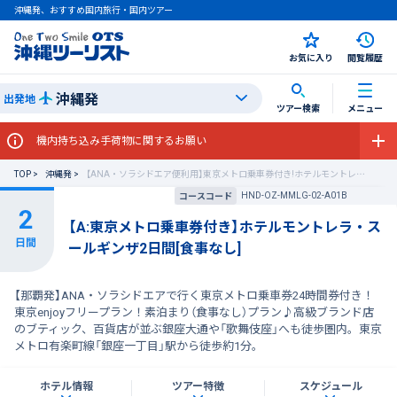
沖縄発、おすすめ国内旅行・国内ツアー
お気に入り
閲覧履歴
沖縄発
出発地
ツアー検索
メニュー
機内持ち込み手荷物に関するお願い
TOP
沖縄発
【ANA・ソラシドエア便利用】東京メトロ乗車券付き!ホテルモントレラ・スールギンザ
HND-OZ-MMLG-02-A01B
コースコード
【A:東京メトロ乗車券付き】ホテルモントレラ・ス
ールギンザ2日間[食事なし]
【那覇発】ANA・ソラシドエアで行く東京メトロ乗車券24時間券付き！
東京enjoyフリープラン！素泊まり（食事なし）プラン♪高級ブランド店
のブティック、百貨店が並ぶ銀座大通や「歌舞伎座」へも徒歩圏内。東京
メトロ有楽町線「銀座一丁目」駅から徒歩約1分。
ホテル情報
ツアー特徴
スケジュール