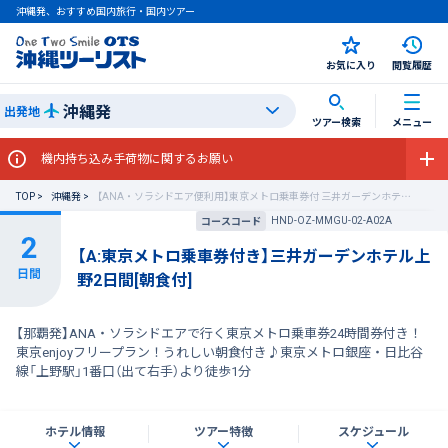
沖縄発、おすすめ国内旅行・国内ツアー
お気に入り
閲覧履歴
沖縄発
出発地
ツアー検索
メニュー
機内持ち込み手荷物に関するお願い
TOP
沖縄発
【ANA・ソラシドエア便利用】東京メトロ乗車券付 三井ガーデンホテル上野
HND-OZ-MMGU-02-A02A
コースコード
【A:東京メトロ乗車券付き】三井ガーデンホテル上
野2日間[朝食付]
【那覇発】ANA・ソラシドエアで行く東京メトロ乗車券24時間券付き！
東京enjoyフリープラン！うれしい朝食付き♪東京メトロ銀座・日比谷
線「上野駅」1番口（出て右手）より徒歩1分
ホテル情報
ツアー特徴
スケジュール