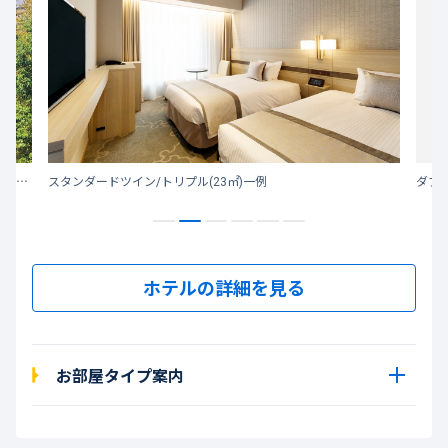
上質な和の空間と洗練されたおもてなしでこころ休まるひとときを。
スタンダードツイン/トリプル(23㎡)一例
ダブル
ホテルの詳細を見る
お部屋タイプ案内