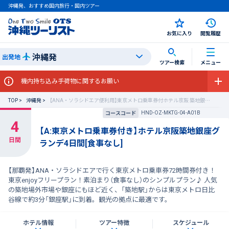
沖縄発、おすすめ国内旅行・国内ツアー
お気に入り
閲覧履歴
沖縄発
出発地
ツアー検索
メニュー
機内持ち込み手荷物に関するお願い
TOP
沖縄発
【ANA・ソラシドエア便利用】東京メトロ乗車券付ホテル京阪 築地銀座 グランデ
HND-OZ-MKTG-04-A01B
コースコード
【A:東京メトロ乗車券付き】ホテル京阪築地銀座グ
ランデ4日間[食事なし]
【那覇発】ANA・ソラシドエアで行く東京メトロ乗車券72時間券付き！
東京enjoyフリープラン！素泊まり（食事なし）のシンプルプラン♪ 人気
の築地場外市場や銀座にもほど近く、「築地駅」からは東京メトロ日比
谷線で約3分「銀座駅」に到着。観光の拠点に最適です。
ホテル情報
ツアー特徴
スケジュール