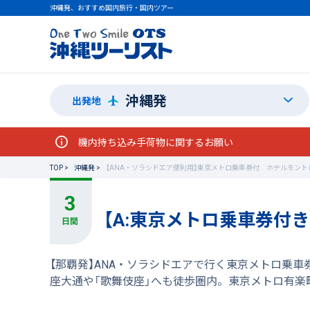
沖縄発、おすすめ国内旅行・国内ツアー
沖縄発
出発地
機内持ち込み手荷物に関するお願い
TOP
沖縄発
【ANA・ソラシドエア便利用】東京メトロ乗車券付 ホテルモント
【A:東京メトロ乗車券付き
【那覇発】ANA・ソラシドエアで行く東京メトロ乗車
座大通や「歌舞伎座」へも徒歩圏内。東京メトロ有楽