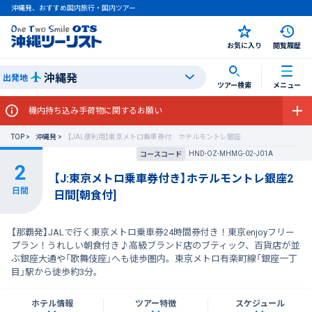
沖縄発、おすすめ国内旅行・国内ツアー
お気に入り
閲覧履歴
沖縄発
出発地
ツアー検索
メニュー
機内持ち込み手荷物に関するお願い
TOP
沖縄発
【JAL便利用】東京メトロ乗車券付 ホテルモントレ銀座
HND-OZ-MHMG-02-J01A
コースコード
【J:東京メトロ乗車券付き】ホテルモントレ銀座2
日間[朝食付]
【那覇発】JALで行く東京メトロ乗車券24時間券付き！東京enjoyフリー
プラン！うれしい朝食付き♪高級ブランド店のブティック、百貨店が並
ぶ銀座大通や「歌舞伎座」へも徒歩圏内。東京メトロ有楽町線「銀座一丁
目」駅から徒歩約3分。
ホテル情報
ツアー特徴
スケジュール