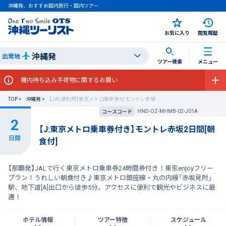
沖縄発、おすすめ国内旅行・国内ツアー
お気に入り
閲覧履歴
沖縄発
出発地
ツアー検索
メニュー
機内持ち込み手荷物に関するお願い
TOP
沖縄発
【JAL便利用】東京メトロ乗車券付 モントレ赤坂
HND-OZ-MHMB-02-J01A
コースコード
【J:東京メトロ乗車券付き】モントレ赤坂2日間[朝
食付]
【那覇発】JALで行く東京メトロ乗車券24時間券付き！東京enjoyフリー
プラン！うれしい朝食付き♪東京メトロ銀座線・丸の内線「赤坂見附」
駅、地下道[A]出口から徒歩5分。アクセスに便利で観光やビジネスに最
適！
ホテル情報
ツアー特徴
スケジュール