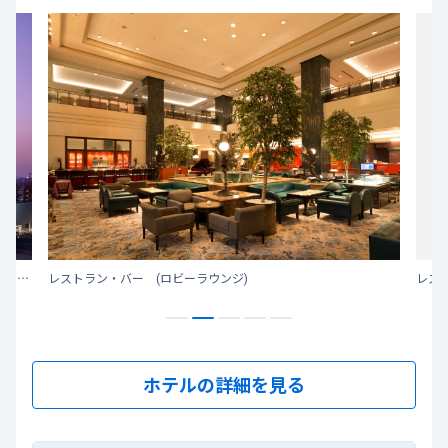
19世紀のヨーロッパを想わせるラグジュアリーホテル。ヨーロピアンクラッシックを基調とした、オークラメンバーホテルで、東京ディズニーリゾート・グッドネイバーホテルでもあります。
レストラン・バー (ロビーラウンジ)
レス
ホテルの詳細を見る