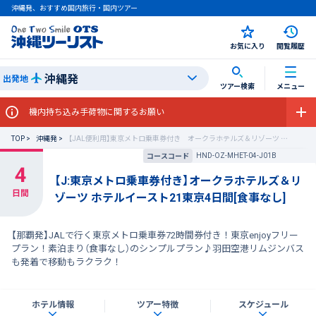
沖縄発、おすすめ国内旅行・国内ツアー
お気に入り
閲覧履歴
沖縄発
出発地
ツアー検索
メニュー
機内持ち込み手荷物に関するお願い
TOP
沖縄発
【JAL便利用】東京メトロ乗車券付き オークラホテルズ＆リゾーツ ホテルイースト21東京
HND-OZ-MHET-04-J01B
コースコード
【J:東京メトロ乗車券付き】オークラホテルズ＆リ
ゾーツ ホテルイースト21東京4日間[食事なし]
【那覇発】JALで行く東京メトロ乗車券72時間券付き！東京enjoyフリー
プラン！素泊まり（食事なし）のシンプルプラン♪羽田空港リムジンバス
も発着で移動もラクラク！
ホテル情報
ツアー特徴
スケジュール