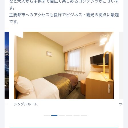
など大人から子供まで幅広く楽しめるコンテンツがございま
す。
主要都市へのアクセスも良好でビジネス・観光の拠点に最適
です。
池袋駅東口より徒歩5分。Hareza池袋・アニメイト本店など主要施設へ徒歩圏内。交通至便でビジネスにもレジャーにもおすすめのホテルです。
シングルルーム
ツイ