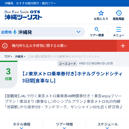
沖縄発、おすすめ国内旅行・国内ツアー
お気に入り
閲覧履歴
沖縄発
出発地
ツアー検索
メニュー
機内持ち込み手荷物に関するお願い
TOP
沖縄発
【JAL便利用】東京メトロ乗車券付 ホテルグランドシティ
HND-OZ-MGRN-03-J01B
コースコード
【J:東京メトロ乗車券付き】ホテルグランドシティ
3日間[食事なし]
【那覇発】JALで行く東京メトロ乗車券48時間券付き！東京enjoyフリー
プラン！素泊まり（食事なし）のシンプルプラン♪東京メトロ丸の内線
「池袋駅」から徒歩5分・ランドマーク、サンシャイン60も近く好立地♪
ホテル情報
ツアー特徴
スケジュール