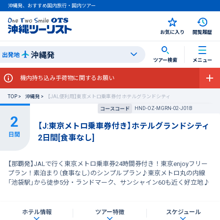
沖縄発、おすすめ国内旅行・国内ツアー
お気に入り
閲覧履歴
沖縄発
出発地
ツアー検索
メニュー
機内持ち込み手荷物に関するお願い
TOP
沖縄発
【JAL便利用】東京メトロ乗車券付 ホテルグランドシティ
HND-OZ-MGRN-02-J01B
コースコード
【J:東京メトロ乗車券付き】ホテルグランドシティ
2日間[食事なし]
【那覇発】JALで行く東京メトロ乗車券24時間券付き！東京enjoyフリー
プラン！素泊まり（食事なし）のシンプルプラン♪東京メトロ丸の内線
「池袋駅」から徒歩5分・ランドマーク、サンシャイン60も近く好立地♪
ホテル情報
ツアー特徴
スケジュール