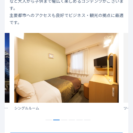
など大人から子供まで幅広く楽しめるコンテンツがございま
す。
主要都市へのアクセスも良好でビジネス・観光の拠点に最適
です。
池袋駅東口より徒歩5分。Hareza池袋・アニメイト本店など主要施設へ徒歩圏内。交通至便でビジネスにもレジャーにもおすすめのホテルです。
シングルルーム
ツイ