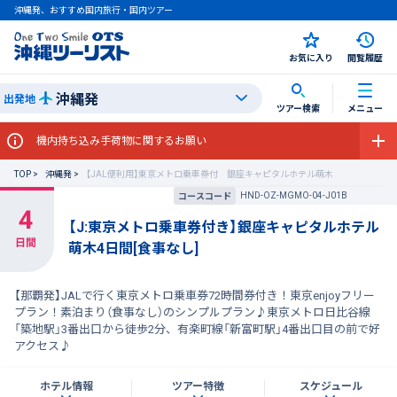
沖縄発、おすすめ国内旅行・国内ツアー
お気に入り
閲覧履歴
沖縄発
出発地
ツアー検索
メニュー
機内持ち込み手荷物に関するお願い
TOP
沖縄発
【JAL便利用】東京メトロ乗車券付 銀座キャピタルホテル萌木
HND-OZ-MGMO-04-J01B
コースコード
【J:東京メトロ乗車券付き】銀座キャピタルホテル
萌木4日間[食事なし]
【那覇発】JALで行く東京メトロ乗車券72時間券付き！東京enjoyフリー
プラン！素泊まり（食事なし）のシンプルプラン♪東京メトロ日比谷線
「築地駅」3番出口から徒歩2分、有楽町線「新富町駅」4番出口目の前で好
アクセス♪
ホテル情報
ツアー特徴
スケジュール