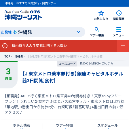
沖縄発、おすすめ国内旅行・国内ツアー
お気に入り
閲覧履歴
沖縄発
出発地
ツアー検索
メニュー
機内持ち込み手荷物に関するお願い
TOP
沖縄発
【JAL便利用】東京メトロ乗車券付銀座キャピタルホテル茜
HND-OZ-MGCN-03-J01A
コースコード
【J:東京メトロ乗車券付き】銀座キャピタルホテル
茜3日間[朝食付]
【那覇発】JALで行く東京メトロ乗車券48時間券付き！東京enjoyフリー
プラン！うれしい朝食付き♪はとバス直営ホテル・東京メトロ日比谷線
「築地駅」3番出口から徒歩2分、有楽町線「新富町駅」4番出口目の前で好
アクセス♪
ホテル情報
ツアー特徴
スケジュール