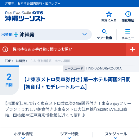
沖縄発、おすすめ国内旅行・国内ツアー
お気に入り
閲覧履歴
沖縄発
出発地
ツアー検索
メニュー
機内持ち込み手荷物に関するお願い
TOP
沖縄発
【JAL便利用】第一ホテル両国
HND-OZ-MDRY-02-J01A
コースコード
【J:東京メトロ乗車券付き】第一ホテル両国2日間
[朝食付・モデレートルーム]
【那覇発】JALで行く東京メトロ乗車券24時間券付き！東京enjoyフリー
プラン！うれしい朝食付き♪東京メトロ大江戸線「両国駅」A1出口直
結。国技館や江戸東京博物館に近くて便利♪
ホテル情報
ツアー特徴
スケジュール