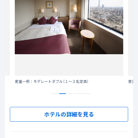
客室一例：モデレートダブル（１～２名定員）
客室
ホテルの詳細を見る