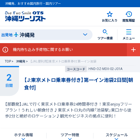
沖縄発、おすすめ国内旅行・国内ツアー
お気に入り
閲覧履歴
沖縄発
出発地
ツアー検索
メニュー
機内持ち込み手荷物に関するお願い
TOP
沖縄発
【JAL便利用】東京メトロ乗車券付 第一イン池袋
HND-OZ-MDII-02-J01A
コースコード
【J:東京メトロ乗車券付き】第一イン池袋2日間[朝
食付]
【那覇発】JALで行く東京メトロ乗車券24時間券付き！東京enjoyフリー
プラン！うれしい朝食付き♪東京メトロ丸の内線「池袋駅」東口から徒
歩2分と絶好のロケーション♪観光やビジネスの拠点に便利！
ホテル情報
ツアー特徴
スケジュール