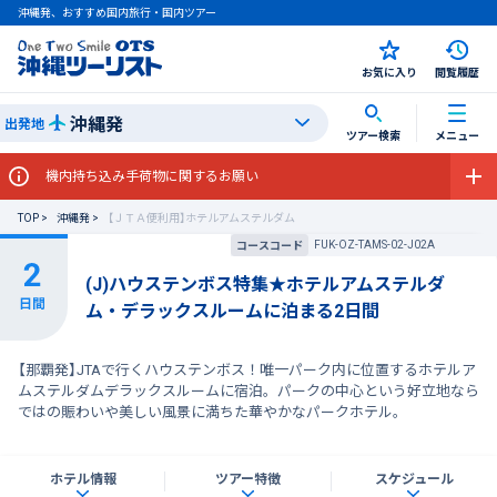
沖縄発、おすすめ国内旅行・国内ツアー
お気に入り
閲覧履歴
沖縄発
出発地
ツアー検索
メニュー
機内持ち込み手荷物に関するお願い
TOP
沖縄発
【ＪＴＡ便利用】ホテルアムステルダム
FUK-OZ-TAMS-02-J02A
コースコード
(J)ハウステンボス特集★ホテルアムステルダ
ム・デラックスルームに泊まる2日間
【那覇発】JTAで行くハウステンボス！唯一パーク内に位置するホテルア
ムステルダムデラックスルームに宿泊。パークの中心という好立地なら
ではの賑わいや美しい風景に満ちた華やかなパークホテル。
ホテル情報
ツアー特徴
スケジュール