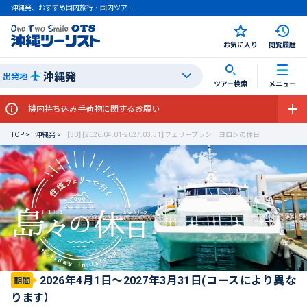
沖縄発、おすすめ国内旅行・国内ツアー
お気に入り
閲覧履歴
沖縄発
出発地
ツアー検索
メニュー
機内持ち込み手荷物に関するお願い
TOP
沖縄発
【30】【2026.04.01-2027.03.31】フェリープラン ヨロンの休日
2026年4月1日～2027年3月31日(コースにより異な
期間
ります）