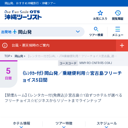
岡山発、おすすめ沖縄旅行・沖縄ツアー
お気に入り
閲覧履歴
岡山発
出発地
ツアー検索
メニュー
台風・悪天候時のご案内
TOP
岡山発
【レンタカー付き】JAL・JTA乗継便利用！フリーチョイス宮古島_選べるホテル宮古島
MMY-RO-CNFR-R5-O04J
コースコード
《ﾚﾝﾀｶｰ付》岡山発／乗継便利用☆宮古島フリーチ
ョイス5日間
【禁煙ルーム】《レンタカー付(免責込)》宮古島☆1泊ずつホテルが選べる
フリーチョイス☆ビジネスからリゾートまでラインナップ
ホテル情報
ツアー特徴
スケジュール