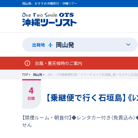
岡山発、おすすめ沖縄旅行・沖縄ツアー
岡山発
出発地
台風・悪天候時のご案内
TOP
岡山発
JAL・JTA乗継便利用！フリーチョイス石垣島_選べるホテル石垣
【乗継便で行く石垣島】《ﾚ
【禁煙ルーム・朝食付】◆レンタカー付き（免責込み
せん