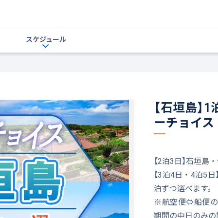
スケジュール
【石垣島】
ーチョイス
【2泊3日】石垣
【3泊4日・4泊
泊ずつ選べます。
※航空便⇔船便の
期間の中日のみの