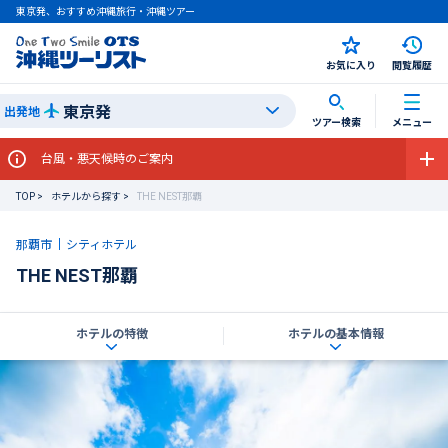
東京発、おすすめ沖縄旅行・沖縄ツアー
お気に入り
閲覧履歴
東京発
出発地
ツアー検索
メニュー
台風・悪天候時のご案内
TOP
ホテルから探す
THE NEST那覇
那覇市
シティホテル
THE NEST那覇
ホテルの特徴
ホテルの基本情報